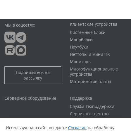
Клиентские устройства
Мы в соцсетях:
Системные блоки
Моноблоки
Ноутбуки
Неттопы и мини ПК
Мониторы
Многофункциональные
Подпишитесь на
устройства
рассылку
Материнские платы
Серверное оборудование
Поддержка
Служба техподдержки
Сервисные центры
Гарантийная политика
Используя наш сайт, вы даете
Согласие
на обработку
Расширенная гарантия