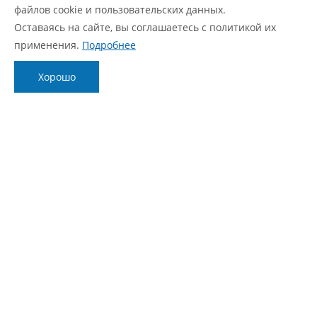
файлов cookie и пользовательских данных.
Статус ремонта
Оставаясь на сайте, вы соглашаетесь с политикой их
FAQ
применения.
Подробнее
О компании
Блог
Хорошо
О нас
Новости
Фирменный стиль
Видеообзоры
Контакты
Статьи
Политика обработки персональных данных
Согласие с политикой обработки персональных
данных