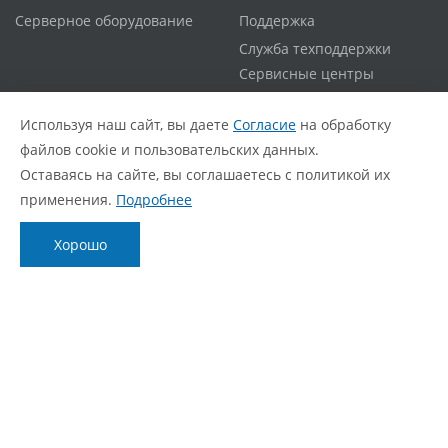
Серверное оборудование
Поддержка
Служба техподдержки
Сервисные центры
Гарантийная политика
Расширенная гарантия
Используя наш сайт, вы даете
Согласие
на обработку
Статус ремонта
файлов cookie и пользовательских данных.
FAQ
Оставаясь на сайте, вы соглашаетесь с политикой их
применения.
Подробнее
О компании
Блог
Хорошо
О нас
Новости
Фирменный стиль
Видеообзоры
Контакты
Статьи
Политика обработки персональных данных
Согласие с политикой обработки персональных
данных