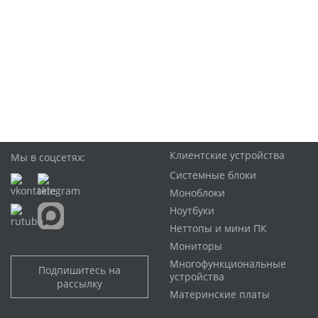
Клиентские устройства
Мы в соцсетях:
Системные блоки
Моноблоки
Ноутбуки
Неттопы и мини ПК
Мониторы
Многофункциональные
Подпишитесь на
устройства
рассылку
Материнские платы