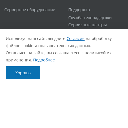
Серверное оборудование
Поддержка
Служба техподдержки
Сервисные центры
Гарантийная политика
Используя наш сайт, вы даете
Согласие
на обработку
Расширенная гарантия
файлов cookie и пользовательских данных.
Статус ремонта
Оставаясь на сайте, вы соглашаетесь с политикой их
FAQ
применения.
Подробнее
О компании
Блог
Хорошо
О нас
Новости
Фирменный стиль
Видеообзоры
Контакты
Статьи
Политика обработки персональных данных
Согласие с политикой обработки персональных
данных