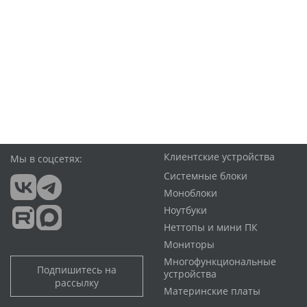
Клиентские устройства
Мы в соцсетях:
Системные блоки
Моноблоки
Ноутбуки
Неттопы и мини ПК
Мониторы
Многофункциональные
Подпишитесь на
устройства
рассылку
Материнские платы