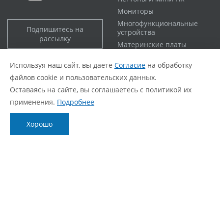
Мониторы
Многофункциональные
Подпишитесь на
устройства
рассылку
Материнские платы
Используя наш сайт, вы даете
Согласие
на обработку
Серверное оборудование
Поддержка
файлов cookie и пользовательских данных.
Служба техподдержки
Оставаясь на сайте, вы соглашаетесь с политикой их
Сервисные центры
применения.
Подробнее
Гарантийная политика
Расширенная гарантия
Хорошо
Статус ремонта
FAQ
О компании
Блог
О нас
Новости
Фирменный стиль
Видеообзоры
Контакты
Статьи