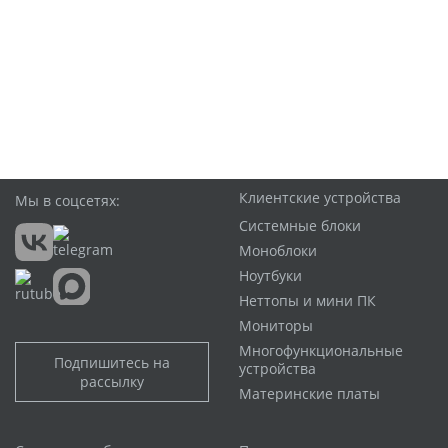
Клиентские устройства
Мы в соцсетях:
Системные блоки
Моноблоки
Ноутбуки
Неттопы и мини ПК
Мониторы
Многофункциональные
Подпишитесь на
устройства
рассылку
Материнские платы