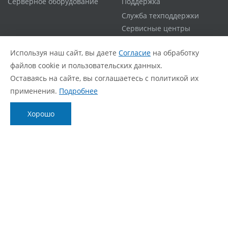
Серверное оборудование
Поддержка
Служба техподдержки
Сервисные центры
Гарантийная политика
Используя наш сайт, вы даете
Согласие
на обработку
Расширенная гарантия
файлов cookie и пользовательских данных.
Статус ремонта
Оставаясь на сайте, вы соглашаетесь с политикой их
FAQ
применения.
Подробнее
О компании
Блог
Хорошо
О нас
Новости
Фирменный стиль
Видеообзоры
Контакты
Статьи
Политика обработки персональных данных
Согласие с политикой обработки персональных
данных