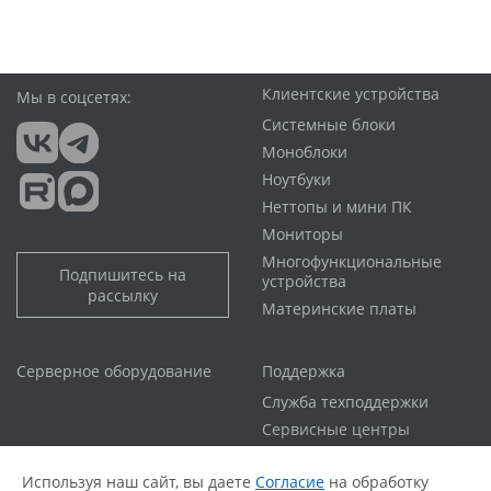
Клиентские устройства
Мы в соцсетях:
Системные блоки
Моноблоки
Ноутбуки
Неттопы и мини ПК
Мониторы
Многофункциональные
Подпишитесь на
устройства
рассылку
Материнские платы
Серверное оборудование
Поддержка
Служба техподдержки
Сервисные центры
Гарантийная политика
Используя наш сайт, вы даете
Согласие
на обработку
Расширенная гарантия