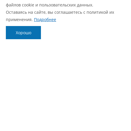
файлов cookie и пользовательских данных.
Статус ремонта
Оставаясь на сайте, вы соглашаетесь с политикой их
FAQ
применения.
Подробнее
О компании
Блог
Хорошо
О нас
Новости
Фирменный стиль
Видеообзоры
Контакты
Статьи
Политика обработки персональных данных
Согласие с политикой обработки персональных
данных