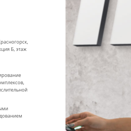
Красногорск,
кция Б, этаж
ирование
омплексов,
ислительной
ными
удованием