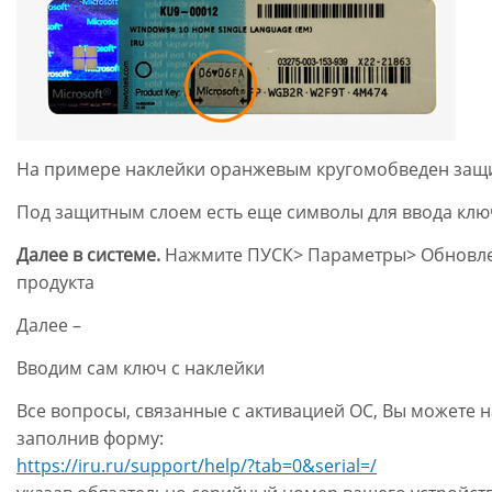
На примере наклейки оранжевым кругомобведен защит
Под защитным слоем есть еще символы для ввода клю
Далее в системе.
Нажмите ПУСК> Параметры> Обновлен
продукта
Далее –
Вводим сам ключ с наклейки
Все вопросы, связанные с активацией ОС, Вы можете 
заполнив форму:
https://iru.ru/support/help/?tab=0&serial=/