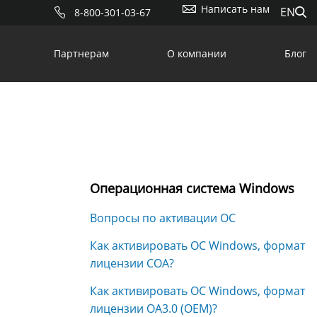
Написать нам
EN
8-800-301-03-67
Партнерам
О компании
Блог
Операционная система Windows
Вопросы по активации ОС
Как активировать ОС Windows, формат
лицензии COA?
Как активировать ОС Windows, формат
лицензии OA3.0 (OEM)?