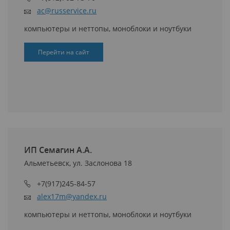
ac@russervice.ru
компьютеры и неттопы, моноблоки и ноутбуки
Перейти на сайт
ИП Семагин А.А.
Альметьевск, ул. Заслонова 18
+7(917)245-84-57
alex17m@yandex.ru
компьютеры и неттопы, моноблоки и ноутбуки