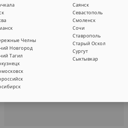
Хабаровск, Слободская улица 16, прием только
ачкала
Саянск
юр.лиц
ск
Севастополь
+7(421)222-06-75
ква
Смоленск
манск
Сочи
компьютеры и неттопы, моноблоки и ноутбуки
Ставрополь
ережные Челны
Старый Оскол
ний Новгород
Сургут
ний Тагил
Сыктывкар
окузнецк
ООО "Сервисная Фабрика"
омосковск
Новосибирск, Фабричная улица 35А
ороссийск
+7(383)218-10-83
осибирск
компьютеры и неттопы, моноблоки и ноутбуки