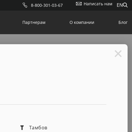
Написать нам
EN
8-800-301-03-67
Партнерам
О компании
Блог
Карта
Список
Т
Тамбов