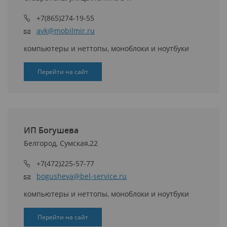
+7(865)274-19-55
avk@mobilmir.ru
компьютеры и неттопы, моноблоки и ноутбуки
Перейти на сайт
ИП Богушева
Белгород, Сумская,22
+7(472)225-57-77
bogusheva@bel-service.ru
компьютеры и неттопы, моноблоки и ноутбуки
Перейти на сайт