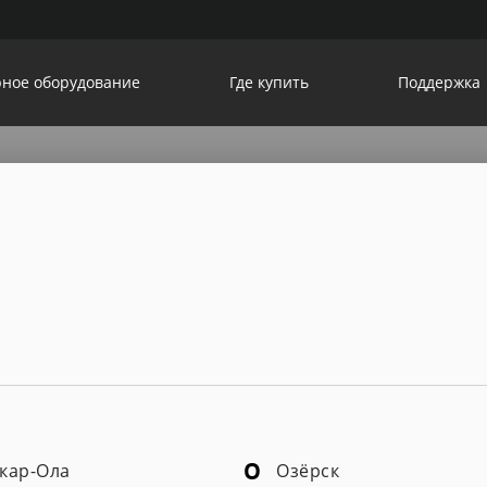
ное оборудование
Где купить
Поддержка
стройства
мониторы
О
кар-Ола
Озёрск