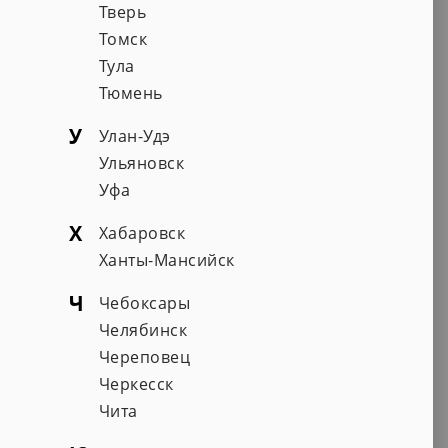
Тверь
Томск
Тула
Тюмень
У
Улан-Удэ
Ульяновск
Уфа
Х
Хабаровск
Ханты-Мансийск
Ч
Чебоксары
Челябинск
Череповец
Черкесск
Чита
АО "АЛИАС"