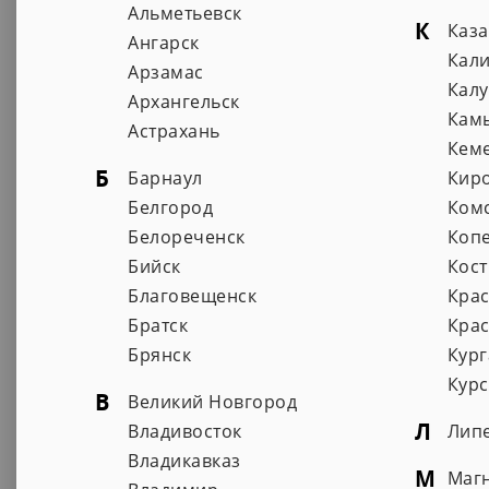
Альметьевск
К
Каз
Ангарск
Кал
Арзамас
Калу
Архангельск
Кам
Астрахань
Кем
Б
Барнаул
Кир
Белгород
Ком
Белореченск
Коп
Бийск
Кос
Благовещенск
Кра
Братск
Кра
Брянск
Кург
Курс
В
Великий Новгород
Л
Владивосток
Лип
Владикавказ
ООО "Сервисный Центр"
М
Маг