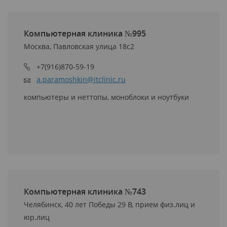
Компьютерная клиника №995
Москва, Павловская улица 18с2
+7(916)870-59-19
a.paramoshkin@itclinic.ru
компьютеры и неттопы, моноблоки и ноутбуки
Компьютерная клиника №743
Челябинск, 40 лет Победы 29 В, прием физ.лиц и
юр.лиц