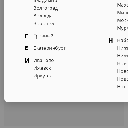
Владимир
Самара, Революционная улица 70П
Мах
Волгоград
+7(846)957-84-07
Мин
Вологда
Мос
компьютеры и неттопы, моноблоки и ноутбуки
Воронеж
Мур
Г
Грозный
Н
Наб
Е
Екатеринбург
Ниж
Ниж
И
Иваново
Нов
СК-бит
Ижевск
Нов
Смоленск, улица Фрунзе 39
Иркутск
Нов
+7(481)241-10-32
Нов
компьютеры и неттопы, моноблоки и ноутбуки