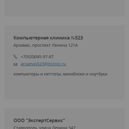
Компьютерная клиника №523
Арзамас, проспект Ленина 121А
+7(920)045-97-87
arzamas523@itclinic.ru
компьютеры и неттопы, моноблоки и ноутбуки
ООО "ЭкспертСервис"
Ставрополь, улица Ленина 347