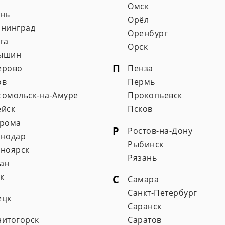
Омск
ань
Орёл
ининград
Оренбург
га
Орск
ышин
П
ерово
Пенза
ов
Пермь
сомольск-на-Амуре
Прокопьевск
ейск
Псков
трома
Р
Ростов-на-Дону
снодар
Рыбинск
сноярск
Рязань
ан
к
С
Самара
Санкт-Петербург
ецк
Саранск
ИП Наседкин С.В.
нитогорск
Саратов