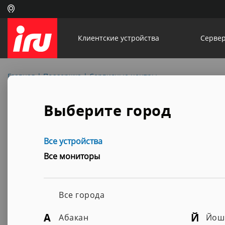
Клиентские устройства
Сервер
Главная
|
Поддержка
|
Сервисные центры
Все у
Сервисные центры
Выберите город
Все 
Все города
Все устройства
Все мониторы
Все города
А
Й
Абакан
Йош