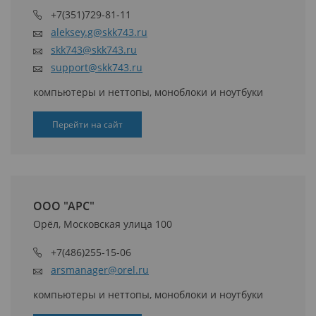
+7(351)729-81-11
aleksey.g@skk743.ru
skk743@skk743.ru
support@skk743.ru
компьютеры и неттопы, моноблоки и ноутбуки
Перейти на сайт
ООО "АРС"
Орёл, Московская улица 100
+7(486)255-15-06
arsmanager@orel.ru
компьютеры и неттопы, моноблоки и ноутбуки