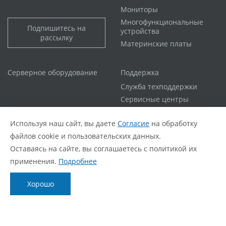
Мониторы
Многофункциональные
Подпишитесь на
устройства
рассылку
Материнские платы
Серверное оборудование
Поддержка
Служба техподдержки
Сервисные центры
Гарантийная политика
Используя наш сайт, вы даете
Согласие
на обработку
Расширенная гарантия
файлов cookie и пользовательских данных.
Статус ремонта
Оставаясь на сайте, вы соглашаетесь с политикой их
FAQ
применения.
Подробнее
О компании
Блог
Хорошо
О нас
Новости
Фирменный стиль
Видеообзоры
Контакты
Статьи