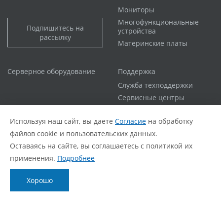
Мониторы
Многофункциональные
Подпишитесь на
устройства
рассылку
Материнские платы
Серверное оборудование
Поддержка
Служба техподдержки
Сервисные центры
Гарантийная политика
Используя наш сайт, вы даете
Согласие
на обработку
Расширенная гарантия
файлов cookie и пользовательских данных.
Статус ремонта
Оставаясь на сайте, вы соглашаетесь с политикой их
FAQ
применения.
Подробнее
О компании
Блог
Хорошо
О нас
Новости
Фирменный стиль
Видеообзоры
Контакты
Статьи