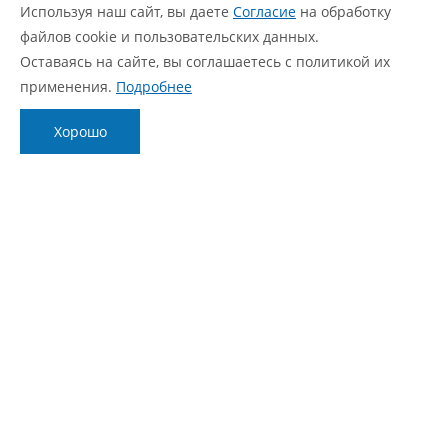
Используя наш сайт, вы даете
Согласие
на обработку
Расширенная гарантия
файлов cookie и пользовательских данных.
Статус ремонта
Оставаясь на сайте, вы соглашаетесь с политикой их
FAQ
применения.
Подробнее
О компании
Блог
Хорошо
О нас
Новости
Фирменный стиль
Видеообзоры
Контакты
Статьи
Политика обработки персональных данных
Согласие с политикой обработки персональных
данных