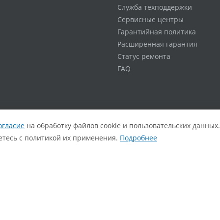
Служба техподдержки
Сервисные центры
Гарантийная политика
Расширенная гарантия
Статус ремонта
FAQ
огласие
на обработку файлов cookie и пользовательских данных.
аетесь с политикой их применения.
Подробнее
© iRU, 2006–2026. Все права защищены