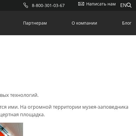
Написать нам
EN
8-800-301-03-67
Партнерам
О компании
Блог
вых технологий.
ется ими. На огромной территории музея-заповедника
цертная площадка.