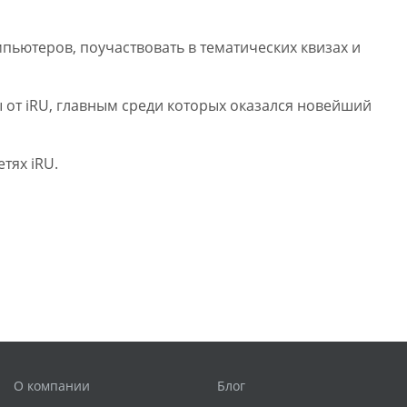
пьютеров, поучаствовать в тематических квизах и
 от iRU, главным среди которых оказался новейший
тях iRU.
О компании
Блог