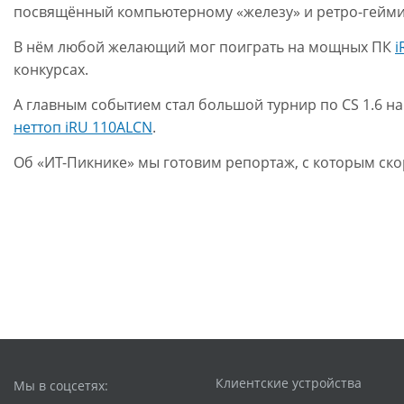
посвящённый компьютерному «железу» и ретро-гейми
В нём любой желающий мог поиграть на мощных ПК
i
конкурсах.
А главным событием стал большой турнир по CS 1.6 н
неттоп iRU 110ALCN
.
Об «ИТ-Пикнике» мы готовим репортаж, с которым скор
Клиентские устройства
Мы в соцсетях: