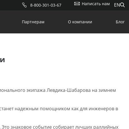
Написать нам
EN
8-800-301-03-67
Партнерам
О компании
Блог
ли
сионального экипажа Левдика-Шабарова на зимнем
 станет надежным помощником как для инженеров в
и. Это знаковое событие собирает лучших раллийных