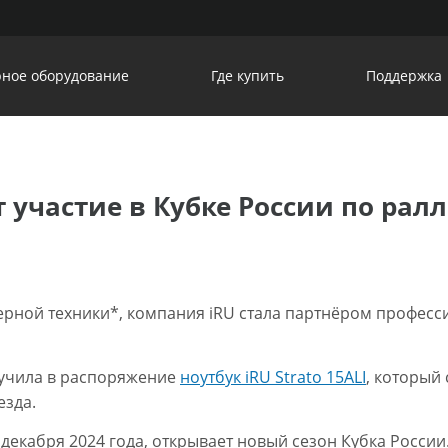
ное оборудование
Где купить
Поддержка
т участие в Кубке России по рал
ерной техники*, компания iRU стала партнёром профес
лучила в распоряжение
ноутбук iRU Strato 15ALI
, который
езда.
 декабря 2024 года, открывает новый сезон Кубка Росси