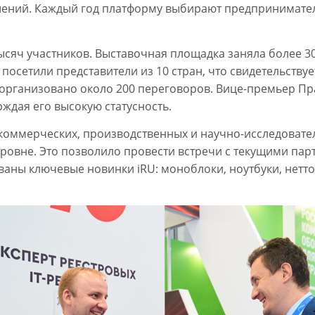
шений. Каждый год платформу выбирают предпринимател
тысяч участников. Выставочная площадка заняла более 3
осетили представители из 10 стран, что свидетельству
рганизовано около 200 переговоров. Вице-премьер Пра
ждая его высокую статусность.
, коммерческих, производственных и научно-исследоват
уровне. Это позволило провести встречи с текущими пар
ны ключевые новинки iRU: моноблоки, ноутбуки, нетто