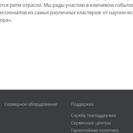
ается ритм отрасли. Мы рады участию в ключевом событ
сионалов из самых различных кластеров: от научно-исс
ора».
Серверное оборудование
Поддержка
Служба техподдержки
Сервисные центры
Гарантийная политика