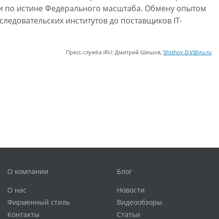
ии по истине Федерального масштаба. Обмену опытом
ледовательских институтов до поставщиков IT-
Пресс-служба iRU: Дмитрий Шишов,
Shishov.D.V@iru.ru
О компании
Блог
О нас
Новости
Фирменный стиль
Видеообзоры
Контакты
Статьи