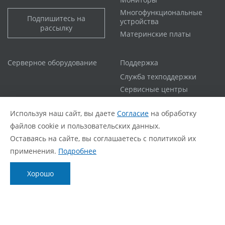
Многофункциональные
Подпишитесь на
устройства
рассылку
Материнские платы
Серверное оборудование
Поддержка
Служба техподдержки
Сервисные центры
Гарантийная политика
Используя наш сайт, вы даете
Согласие
на обработку
Расширенная гарантия
файлов cookie и пользовательских данных.
Статус ремонта
Оставаясь на сайте, вы соглашаетесь с политикой их
FAQ
применения.
Подробнее
О компании
Блог
Хорошо
О нас
Новости
Фирменный стиль
Видеообзоры
Контакты
Статьи
Политика обработки персональных данных