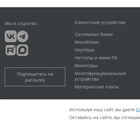
Клиентские устройства
Мы в соцсетях:
Системные блоки
Моноблоки
Ноутбуки
Неттопы и мини ПК
Мониторы
Многофункциональные
Подпишитесь на
устройства
рассылку
Материнские платы
Политика обработки персональных данных
Согласие с политикой обработки персональных данных
Используя наш сайт, вы даете
С
Оставаясь на сайте, вы соглаш