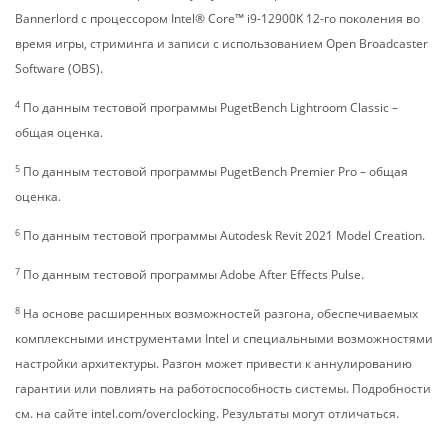
Bannerlord с процессором Intel® Core™ i9-12900K 12-го поколения во
время игры, стриминга и записи с использованием Open Broadcaster
Software (OBS).
4
По данным тестовой программы PugetBench Lightroom Classic –
общая оценка.
5
По данным тестовой программы PugetBench Premier Pro – общая
оценка.
6
По данным тестовой программы Autodesk Revit 2021 Model Creation.
7
По данным тестовой программы Adobe After Effects Pulse.
8
На основе расширенных возможностей разгона, обеспечиваемых
комплексными инструментами Intel и специальными возможностями
настройки архитектуры. Разгон может привести к аннулированию
гарантии или повлиять на работоспособность системы. Подробности
см. на сайте intel.com/overclocking. Результаты могут отличаться.