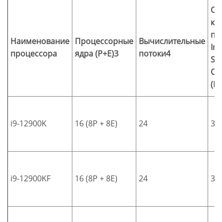
Об
кэ
па
Наименование
Процессорные
Вычислительные
Int
процессора
ядра (P+E)3
потоки4
Sm
Ca
(L3
i9-12900K
16 (8P + 8E)
24
30
i9-12900KF
16 (8P + 8E)
24
30