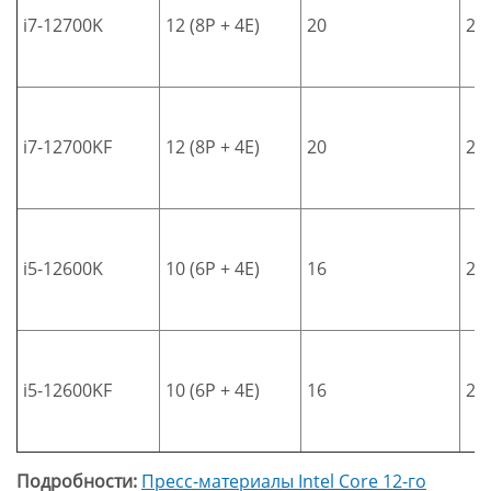
i7-12700K
12 (8P + 4E)
20
25
i7-12700KF
12 (8P + 4E)
20
25
i5-12600K
10 (6P + 4E)
16
20
i5-12600KF
10 (6P + 4E)
16
20
Подробности:
Пресс-материалы Intel Core 12-го