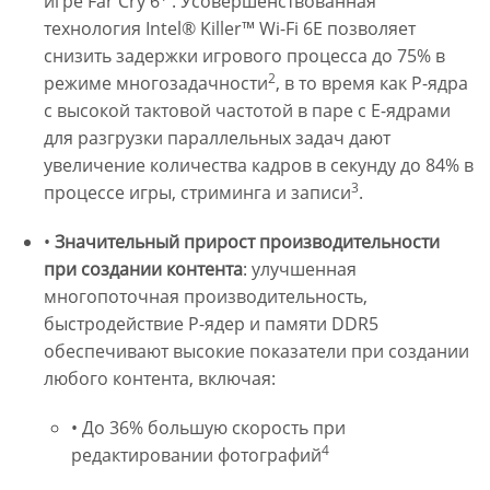
игре Far Cry 6
. Усовершенствованная
технология Intel® Killer™ Wi-Fi 6E позволяет
снизить задержки игрового процесса до 75% в
2
режиме многозадачности
, в то время как P-ядра
с высокой тактовой частотой в паре с E-ядрами
для разгрузки параллельных задач дают
увеличение количества кадров в секунду до 84% в
3
процессе игры, стриминга и записи
.
•
Значительный прирост производительности
при создании контента
: улучшенная
многопоточная производительность,
быстродействие P-ядер и памяти DDR5
обеспечивают высокие показатели при создании
любого контента, включая:
• До 36% большую скорость при
4
редактировании фотографий