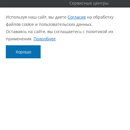
Сервисные центры
Гарантийная политика
Используя наш сайт, вы даете
Согласие
на обработку
Расширенная гарантия
файлов cookie и пользовательских данных.
Статус ремонта
Оставаясь на сайте, вы соглашаетесь с политикой их
FAQ
применения.
Подробнее
О компании
Блог
Хорошо
О нас
Новости
Фирменный стиль
Видеообзоры
Контакты
Статьи
Политика обработки персональных данных
Согласие с политикой обработки персональных
данных