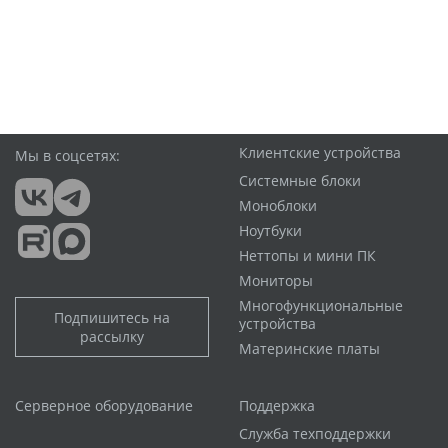
Клиентские устройства
Мы в соцсетях:
Системные блоки
Моноблоки
Ноутбуки
Неттопы и мини ПК
Мониторы
Многофункциональные
Подпишитесь на
устройства
рассылку
Материнские платы
Серверное оборудование
Поддержка
Служба техподдержки