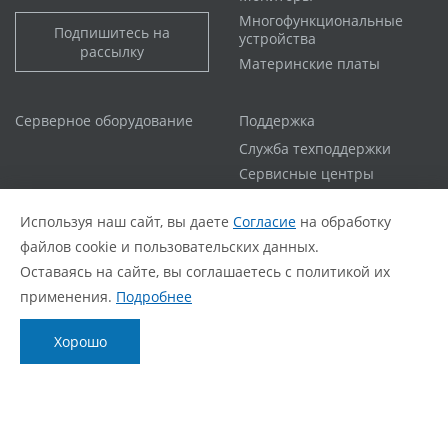
Многофункциональные
Подпишитесь на
устройства
рассылку
Материнские платы
Серверное оборудование
Поддержка
Служба техподдержки
Сервисные центры
Гарантийная политика
Используя наш сайт, вы даете
Согласие
на обработку
Расширенная гарантия
файлов cookie и пользовательских данных.
Статус ремонта
Оставаясь на сайте, вы соглашаетесь с политикой их
FAQ
применения.
Подробнее
О компании
Блог
Хорошо
О нас
Новости
Фирменный стиль
Видеообзоры
Контакты
Статьи
Политика обработки персональных данных