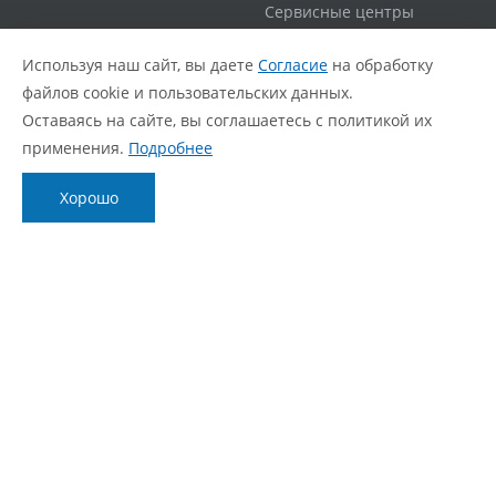
Сервисные центры
Гарантийная политика
Используя наш сайт, вы даете
Согласие
на обработку
Расширенная гарантия
файлов cookie и пользовательских данных.
Статус ремонта
Оставаясь на сайте, вы соглашаетесь с политикой их
FAQ
применения.
Подробнее
О компании
Блог
Хорошо
О нас
Новости
Фирменный стиль
Видеообзоры
Контакты
Статьи
Политика обработки персональных данных
Согласие с политикой обработки персональных
данных