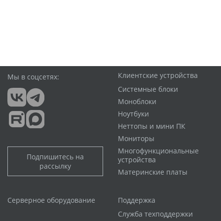
Клиентские устройства
Мы в соцсетях:
Системные блоки
Моноблоки
Ноутбуки
Неттопы и мини ПК
Мониторы
Многофункциональные
Подпишитесь на
устройства
рассылку
Материнские платы
Серверное оборудование
Поддержка
Служба техподдержки