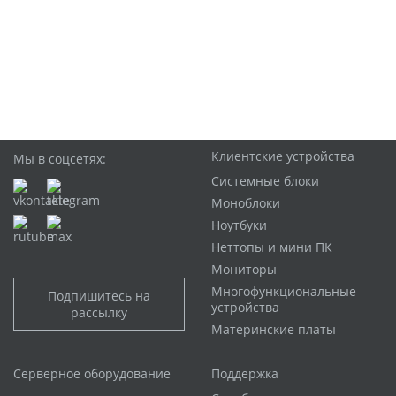
Клиентские устройства
Мы в соцсетях:
Системные блоки
Моноблоки
Ноутбуки
Неттопы и мини ПК
Мониторы
Многофункциональные
Подпишитесь на
устройства
рассылку
Материнские платы
Серверное оборудование
Поддержка