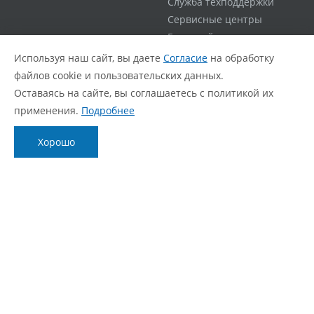
Служба техподдержки
Сервисные центры
Гарантийная политика
Расширенная гарантия
Используя наш сайт, вы даете
Согласие
на обработку
Статус ремонта
файлов cookie и пользовательских данных.
FAQ
Оставаясь на сайте, вы соглашаетесь с политикой их
применения.
Подробнее
О компании
Блог
О нас
Новости
Хорошо
Фирменный стиль
Видеообзоры
Контакты
Статьи
Политика обработки персональных данных
Согласие с политикой обработки персональных
данных