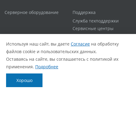
Серверное оборудование
Поддержка
Служба техподдержки
Сервисные центры
Гарантийная политика
Расширенная гарантия
Используя наш сайт, вы даете
Согласие
на обработку
Статус ремонта
файлов cookie и пользовательских данных.
FAQ
Оставаясь на сайте, вы соглашаетесь с политикой их
применения.
Подробнее
О компании
Блог
Хорошо
О нас
Новости
Фирменный стиль
Видеообзоры
Контакты
Статьи
Политика обработки персональных данных
Согласие с политикой обработки персональных
данных