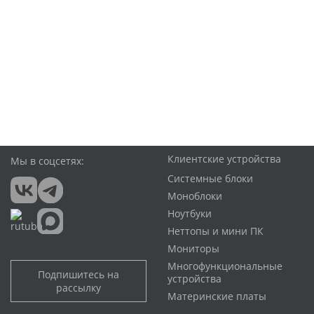
Клиентские устройства
Мы в соцсетях:
Системные блоки
Моноблоки
Ноутбуки
Неттопы и мини ПК
Мониторы
Многофункциональные
Подпишитесь на
устройства
рассылку
Материнские платы