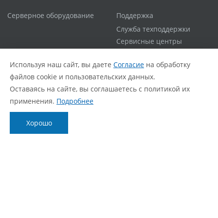
Серверное оборудование
Поддержка
Служба техподдержки
Сервисные центры
Гарантийная политика
Используя наш сайт, вы даете
Согласие
на обработку
Расширенная гарантия
файлов cookie и пользовательских данных.
Статус ремонта
Оставаясь на сайте, вы соглашаетесь с политикой их
FAQ
применения.
Подробнее
О компании
Блог
Хорошо
О нас
Новости
Фирменный стиль
Видеообзоры
Контакты
Статьи
Политика обработки персональных данных
Согласие с политикой обработки персональных
данных