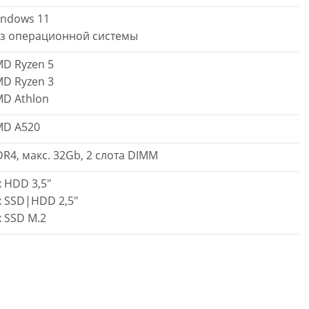
ndows 11
з операционной системы
D Ryzen 5
D Ryzen 3
D Athlon
D A520
R4, макс. 32Gb, 2 слота DIMM
x HDD 3,5"
x SSD|HDD 2,5"
x SSD M.2