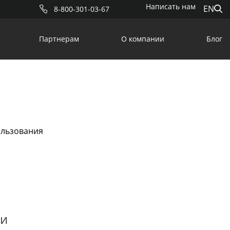
Написать нам
EN
8-800-301-03-67
Партнерам
О компании
Блог
ользования
ки